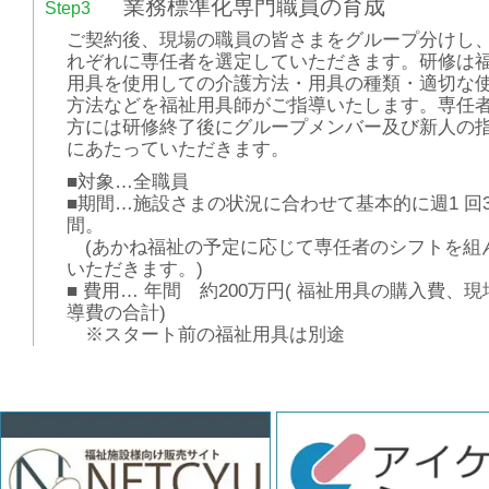
業務標準化専門職員の育成
Step3
ご契約後、現場の職員の皆さまをグループ分けし
れぞれに専任者を選定していただきます。研修は
用具を使用しての介護方法・用具の種類・適切な
方法などを福祉用具師がご指導いたします。専任
方には研修終了後にグループメンバー及び新人の
にあたっていただきます。
■対象…全職員
■期間…施設さまの状況に合わせて基本的に週1 回3
間。
(あかね福祉の予定に応じて専任者のシフトを組
いただきます。)
■ 費用… 年間 約200万円( 福祉用具の購入費、現
導費の合計)
※スタート前の福祉用具は別途