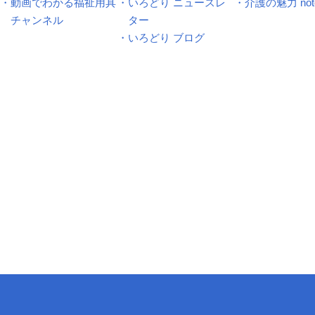
・動画でわかる福祉用具
・いろどり ニュースレ
・介護の魅力 not
チャンネル
ター
・いろどり ブログ