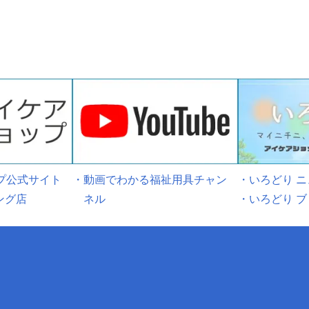
プ公式サイト
・動画でわかる福祉用具チャン
・いろどり 
ング店
ネル
・いろどり ブ